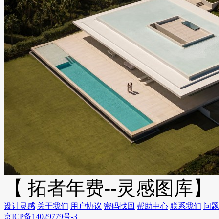
【 拓者年费--灵感图库】
设计灵感
关于我们
用户协议
密码找回
帮助中心
联系我们
问题
京ICP备14029779号-3