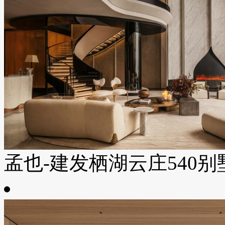
孟也-建发栖湖云庄540别