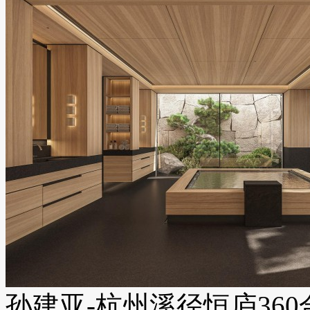
孙建亚-杭州溪径恒庐360