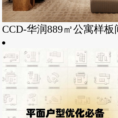
CCD-华润889㎡公寓样板