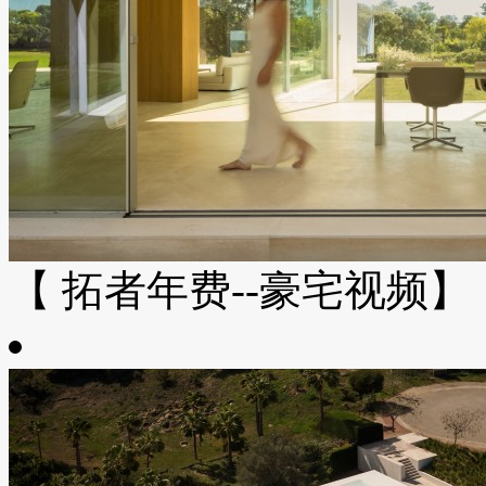
【 拓者年费--豪宅视频】