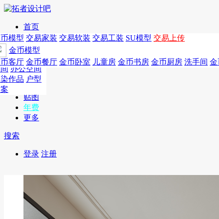
首页
发现
家居别墅
金币模型
年费
作品
国外
交易家装
图纸
交易
交易软装
软装
工装
交易工装
SU模
SU模型
金币
交易上传
作品
作品
酒店设计
金币模型
年费版块
模型
餐饮设计
商业
金币客厅
年费图纸
金币餐厅
年费户型
金币卧室
年费高清
儿童房
年费视频
金币书房
年费模型
金币厨房
年费精选
洗手间
金
CAD
空间
办公空间
概念
渲染作品
户型
图库
方案
贴图
年费
更多
搜索
登录
注册