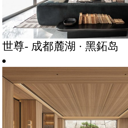
世尊- 成都麓湖 · 黑鉐岛