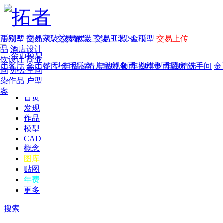
家居别墅
金币模型
年费
作品
国外
交易家装
图纸
交易
交易软装
软装
工装
交易工装
SU模
SU模型
金币
交易上传
作品
酒店设计
金币模型
年费版块
餐饮设计
商业
金币客厅
年费图纸
金币餐厅
年费户型
金币卧室
年费高清
儿童房
年费视频
金币书房
年费模型
金币厨房
年费精选
洗手间
金
空间
办公空间
渲染作品
户型
方案
首页
发现
作品
模型
CAD
概念
图库
贴图
年费
更多
搜索