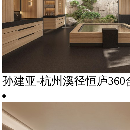
孙建亚-杭州溪径恒庐360