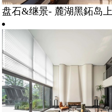
盘石&继景- 麓湖黑鉐岛