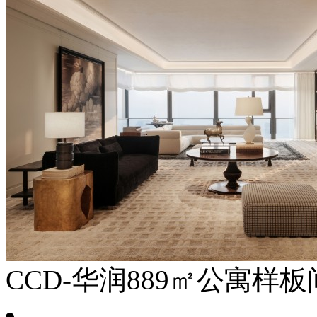
CCD-华润889㎡公寓样板