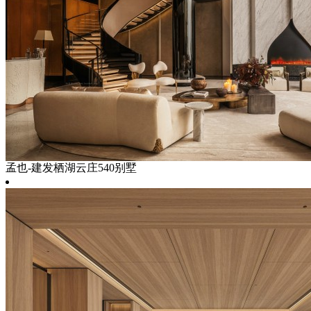
孟也-建发栖湖云庄540别墅