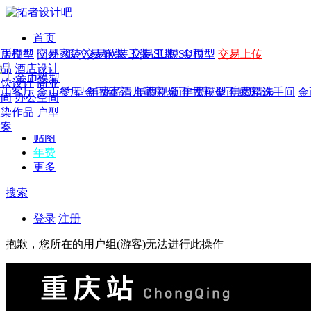
首页
发现
家居别墅
金币模型
年费
作品
国外
交易家装
图纸
交易
交易软装
软装
工装
交易工装
SU模
SU模型
金币
交易上传
作品
作品
酒店设计
金币模型
年费版块
模型
餐饮设计
商业
金币客厅
年费图纸
金币餐厅
年费户型
金币卧室
年费高清
儿童房
年费视频
金币书房
年费模型
金币厨房
年费精选
洗手间
金
CAD
空间
办公空间
概念
渲染作品
户型
图库
方案
贴图
年费
更多
搜索
登录
注册
抱歉，您所在的用户组(游客)无法进行此操作