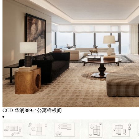
CCD-华润889㎡公寓样板间