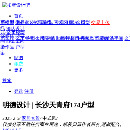
首页
发现
家居别墅
金币模型
年费
作品
国外
交易家装
图纸
交易
交易软装
软装
工装
交易工装
SU模
SU模型
金币
交易上传
作品
作品
酒店设计
金币模型
年费版块
模型
餐饮设计
商业
金币客厅
年费图纸
金币餐厅
年费户型
金币卧室
年费高清
儿童房
年费视频
金币书房
年费模型
金币厨房
年费精选
洗手间
金
CAD
空间
办公空间
概念
渲染作品
户型
图库
方案
贴图
年费
更多
搜索
登录
注册
明德设计 | 长沙天青府174户型
2025-2-5
/
家居实景
/
中式风
/
仅供分享不做任何商业用途，版权归原作者所有,谢谢配合。