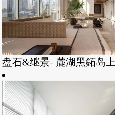
盘石&继景- 麓湖黑鉐岛