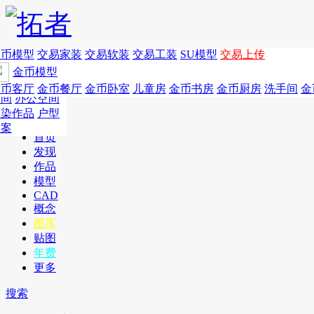
家居别墅
金币模型
年费
作品
国外
交易家装
图纸
交易
交易软装
软装
工装
交易工装
SU模
SU模型
金币
交易上传
作品
酒店设计
金币模型
年费版块
餐饮设计
商业
金币客厅
年费图纸
金币餐厅
年费户型
金币卧室
年费高清
儿童房
年费视频
金币书房
年费模型
金币厨房
年费精选
洗手间
金
空间
办公空间
渲染作品
户型
方案
首页
发现
作品
模型
CAD
概念
图库
贴图
年费
更多
搜索