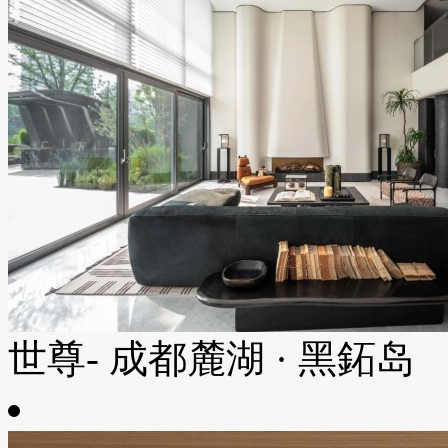
世尊- 成都麓湖 · 黑鉐岛