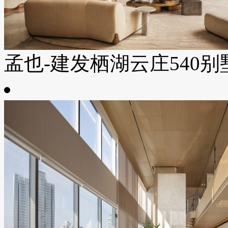
孟也-建发栖湖云庄540别