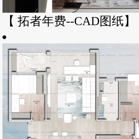
【 拓者年费--CAD图纸】