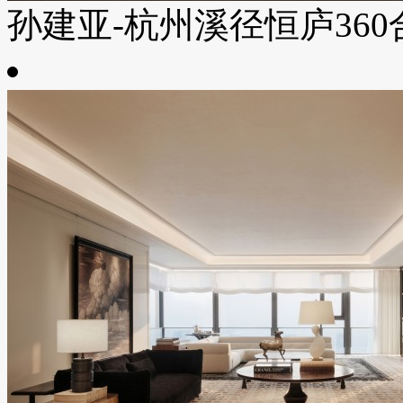
孙建亚-杭州溪径恒庐360