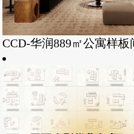
CCD-华润889㎡公寓样板