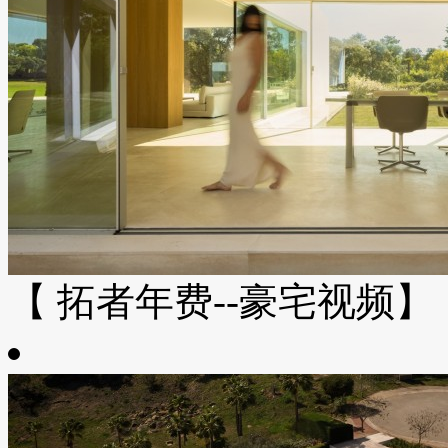
【 拓者年费--豪宅视频】