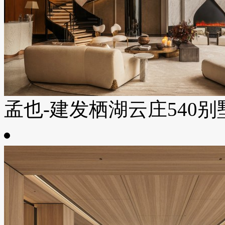
孟也-建发栖湖云庄540别