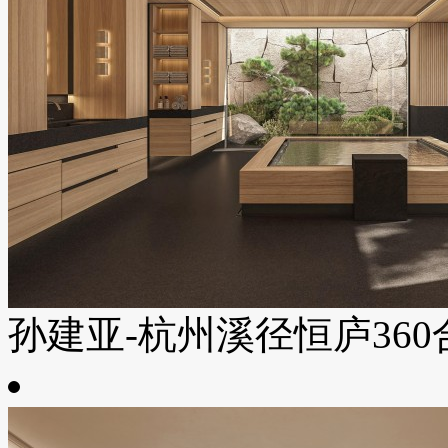
孙建亚-杭州溪径恒庐360