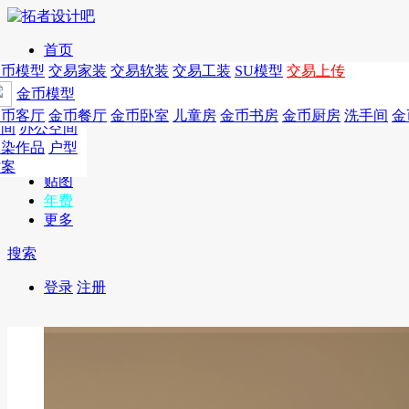
首页
发现
家居别墅
金币模型
年费
作品
国外
交易家装
图纸
交易
交易软装
软装
工装
交易工装
SU模
SU模型
金币
交易上传
作品
作品
酒店设计
金币模型
年费版块
模型
餐饮设计
商业
金币客厅
年费图纸
金币餐厅
年费户型
金币卧室
年费高清
儿童房
年费视频
金币书房
年费模型
金币厨房
年费精选
洗手间
金
CAD
空间
办公空间
概念
渲染作品
户型
图库
方案
贴图
年费
更多
搜索
登录
注册