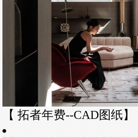
【 拓者年费--CAD图纸】