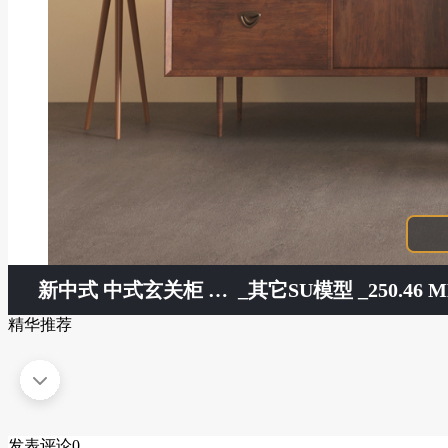
新中式 中式玄关柜 装饰柜 边柜 书柜 茶柜 边柜 落地灯
_其它SU模型 _250.46 M
精华推荐
发表评论
0