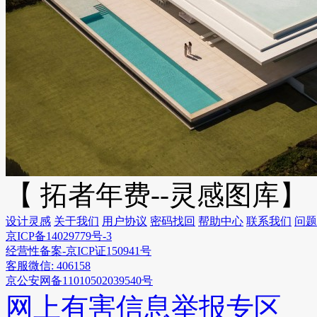
【 拓者年费--灵感图库】
设计灵感
关于我们
用户协议
密码找回
帮助中心
联系我们
问题
京ICP备14029779号-3
经营性备案-京ICP证150941号
客服微信: 406158
京公安网备11010502039540号
网上有害信息举报专区