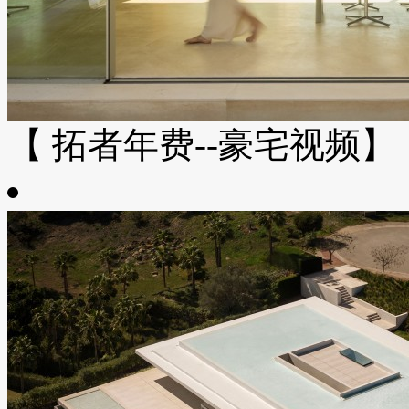
【 拓者年费--豪宅视频】