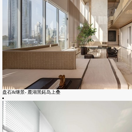
盘石&继景- 麓湖黑鉐岛上叠