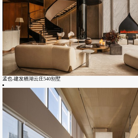
孟也-建发栖湖云庄540别墅