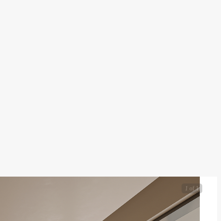
1
of 1