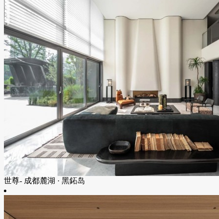
世尊- 成都麓湖 · 黑鉐岛