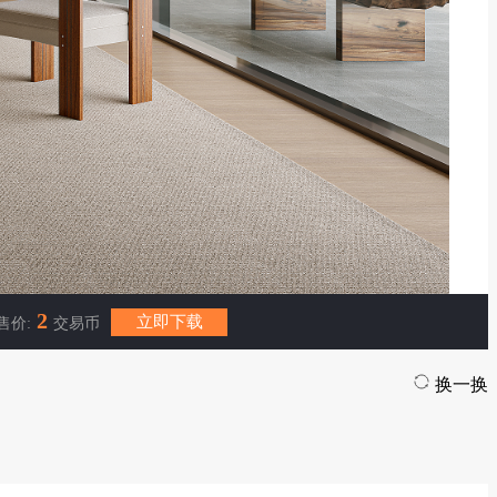
2
立即下载
售价:
交易币
换一换