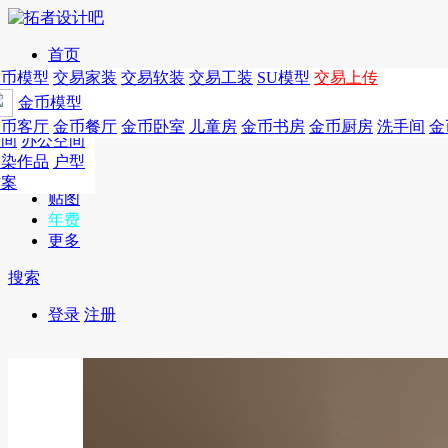
首页
发现
家居别墅
金币模型
年费
作品
国外
交易家装
图纸
交易
交易软装
软装
工装
交易工装
SU模
SU模型
金币
交易上传
作品
作品
酒店设计
金币模型
年费版块
模型
餐饮设计
商业
金币客厅
年费图纸
金币餐厅
年费户型
金币卧室
年费高清
儿童房
年费视频
金币书房
年费模型
金币厨房
年费精选
洗手间
金
CAD
空间
办公空间
概念
渲染作品
户型
图库
方案
贴图
年费
更多
搜索
登录
注册