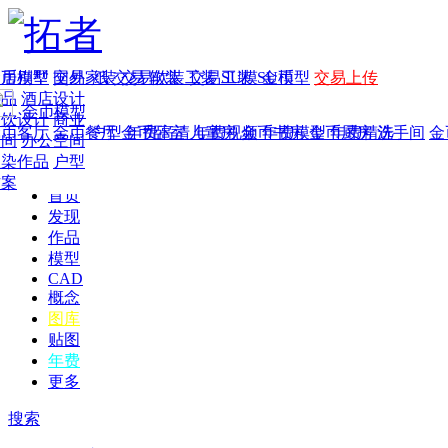
家居别墅
金币模型
年费
作品
国外
交易家装
图纸
交易
交易软装
软装
工装
交易工装
SU模
SU模型
金币
交易上传
作品
酒店设计
金币模型
年费版块
餐饮设计
商业
金币客厅
年费图纸
金币餐厅
年费户型
金币卧室
年费高清
儿童房
年费视频
金币书房
年费模型
金币厨房
年费精选
洗手间
金
空间
办公空间
渲染作品
户型
方案
首页
发现
作品
模型
CAD
概念
图库
贴图
年费
更多
搜索