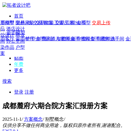
首页
发现
家居别墅
金币模型
年费
作品
国外
交易家装
图纸
交易
交易软装
软装
工装
交易工装
SU模
SU模型
金币
交易上传
作品
作品
酒店设计
金币模型
年费版块
模型
餐饮设计
商业
金币客厅
年费图纸
金币餐厅
年费户型
金币卧室
年费高清
儿童房
年费视频
金币书房
年费模型
金币厨房
年费精选
洗手间
金
CAD
空间
办公空间
概念
渲染作品
户型
图库
方案
贴图
年费
更多
搜索
登录
注册
成都麓府六期合院方案汇报册方案
2025-11-1
/
方案概念
/
别墅概念
/
仅供分享不做任何商业用途，版权归原作者所有,谢谢配合。