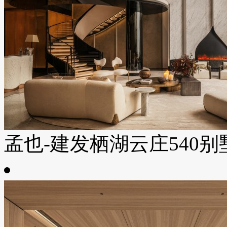
孟也-建发栖湖云庄540别