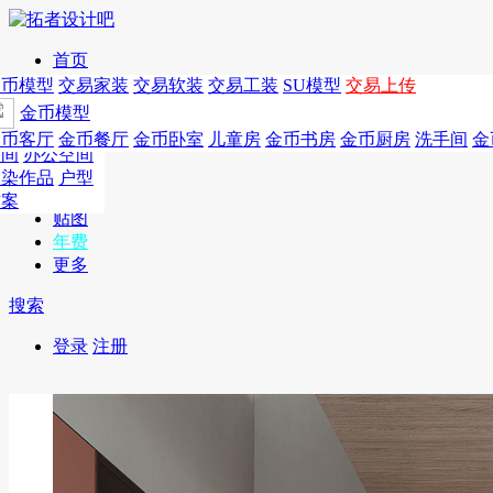
首页
发现
家居别墅
金币模型
年费
作品
国外
交易家装
图纸
交易
交易软装
软装
工装
交易工装
SU模
SU模型
金币
交易上传
作品
作品
酒店设计
金币模型
年费版块
模型
餐饮设计
商业
金币客厅
年费图纸
金币餐厅
年费户型
金币卧室
年费高清
儿童房
年费视频
金币书房
年费模型
金币厨房
年费精选
洗手间
金
CAD
空间
办公空间
概念
渲染作品
户型
图库
方案
贴图
年费
更多
搜索
登录
注册