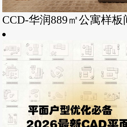
CCD-华润889㎡公寓样板