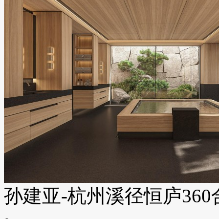
孙建亚-杭州溪径恒庐360