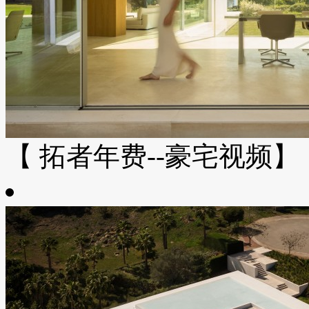
【 拓者年费--豪宅视频】