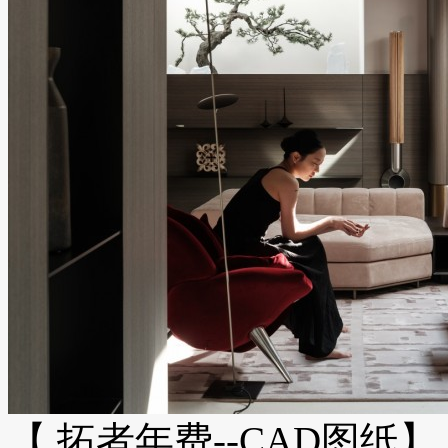
【 拓者年费--CAD图纸】