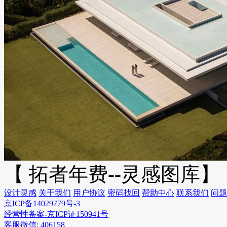
【 拓者年费--灵感图库】
设计灵感
关于我们
用户协议
密码找回
帮助中心
联系我们
问题
京ICP备14029779号-3
经营性备案-京ICP证150941号
客服微信: 406158