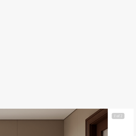
1
of 2