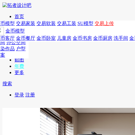
首页
发现
家居别墅
金币模型
年费
作品
国外
交易家装
图纸
交易
交易软装
软装
工装
交易工装
SU模
SU模型
金币
交易上传
作品
作品
酒店设计
金币模型
年费版块
模型
餐饮设计
商业
金币客厅
年费图纸
金币餐厅
年费户型
金币卧室
年费高清
儿童房
年费视频
金币书房
年费模型
金币厨房
年费精选
洗手间
金
CAD
空间
办公空间
概念
渲染作品
户型
图库
方案
贴图
年费
更多
搜索
登录
注册