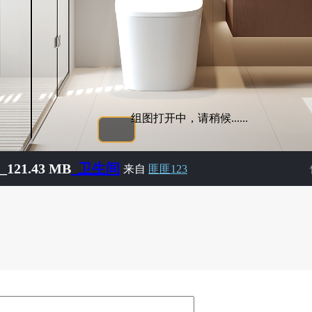
组图打开中，请稍候......
121.43 MB
_卫生间
来自
匪匪123