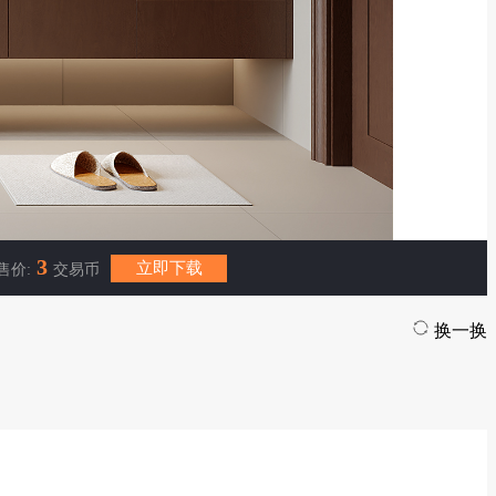
3
立即下载
售价:
交易币
换一换