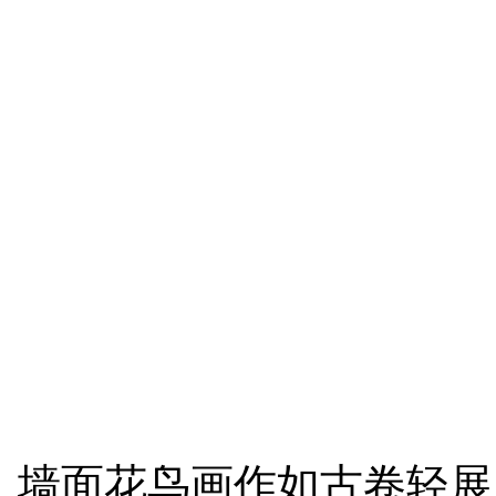
墙面花鸟画作如古卷轻展