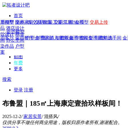
首页
发现
家居别墅
金币模型
年费
作品
国外
交易家装
图纸
交易
交易软装
软装
工装
交易工装
SU模
SU模型
金币
交易上传
作品
作品
酒店设计
金币模型
年费版块
模型
餐饮设计
商业
金币客厅
年费图纸
金币餐厅
年费户型
金币卧室
年费高清
儿童房
年费视频
金币书房
年费模型
金币厨房
年费精选
洗手间
金
CAD
空间
办公空间
概念
渲染作品
户型
图库
方案
贴图
年费
更多
搜索
登录
注册
布鲁盟｜185㎡上海康定壹拾玖样板间！
2025-12-2
/
家居实景
/
混搭风
/
仅供分享不做任何商业用途，版权归原作者所有,谢谢配合。