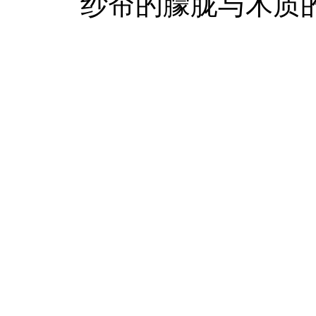
纱帘的朦胧与木质