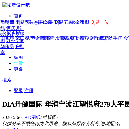
首页
发现
家居别墅
金币模型
年费
作品
国外
交易家装
图纸
交易
交易软装
软装
工装
交易工装
SU模
SU模型
金币
交易上传
作品
作品
酒店设计
金币模型
年费版块
模型
餐饮设计
商业
金币客厅
年费图纸
金币餐厅
年费户型
金币卧室
年费高清
儿童房
年费视频
金币书房
年费模型
金币厨房
年费精选
洗手间
金
CAD
空间
办公空间
概念
渲染作品
户型
图库
方案
贴图
年费
更多
搜索
登录
注册
DIA丹健国际-华润宁波江望悦府279大
2026-5-6
/
CAD图纸
/
样板间
/
仅供分享不做任何商业用途，版权归原作者所有,谢谢配合。