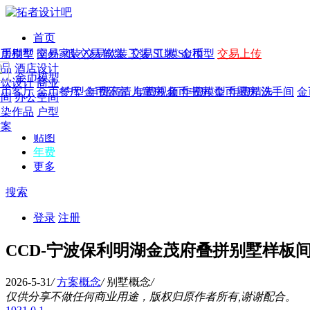
首页
发现
家居别墅
金币模型
年费
作品
国外
交易家装
图纸
交易
交易软装
软装
工装
交易工装
SU模
SU模型
金币
交易上传
作品
作品
酒店设计
金币模型
年费版块
模型
餐饮设计
商业
金币客厅
年费图纸
金币餐厅
年费户型
金币卧室
年费高清
儿童房
年费视频
金币书房
年费模型
金币厨房
年费精选
洗手间
金
CAD
空间
办公空间
概念
渲染作品
户型
图库
方案
贴图
年费
更多
搜索
登录
注册
CCD-宁波保利明湖金茂府叠拼别墅样板
2026-5-31
/
方案概念
/
别墅概念
/
仅供分享不做任何商业用途，版权归原作者所有,谢谢配合。