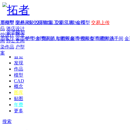
家居别墅
金币模型
年费
作品
国外
交易家装
图纸
交易
交易软装
软装
工装
交易工装
SU模
SU模型
金币
交易上传
作品
酒店设计
金币模型
年费版块
餐饮设计
商业
金币客厅
年费图纸
金币餐厅
年费户型
金币卧室
年费高清
儿童房
年费视频
金币书房
年费模型
金币厨房
年费精选
洗手间
金
空间
办公空间
渲染作品
户型
方案
首页
发现
作品
模型
CAD
概念
图库
贴图
年费
更多
搜索