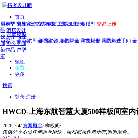
首页
发现
家居别墅
金币模型
年费
作品
国外
交易家装
图纸
交易
交易软装
软装
工装
交易工装
SU模
SU模型
金币
交易上传
作品
作品
酒店设计
金币模型
年费版块
模型
餐饮设计
商业
金币客厅
年费图纸
金币餐厅
年费户型
金币卧室
年费高清
儿童房
年费视频
金币书房
年费模型
金币厨房
年费精选
洗手间
金
CAD
空间
办公空间
概念
渲染作品
户型
图库
方案
贴图
年费
更多
搜索
登录
注册
HWCD-上海东航智慧大厦500样板间室
2026-7-4
/
方案概念
/
样板间
/
仅供分享不做任何商业用途，版权归原作者所有,谢谢配合。