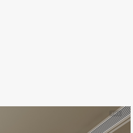
1
of 1