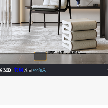
组图打开中，请稍候......
6 MB
_书房
来自
abc如果