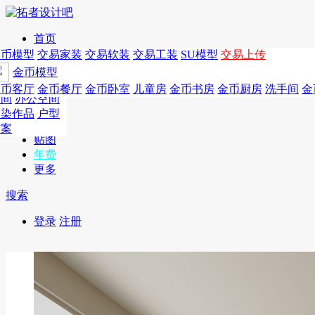
首页
发现
家居别墅
金币模型
年费
作品
国外
交易家装
图纸
交易
交易软装
软装
工装
交易工装
SU模
SU模型
金币
交易上传
作品
作品
酒店设计
金币模型
年费版块
模型
餐饮设计
商业
金币客厅
年费图纸
金币餐厅
年费户型
金币卧室
年费高清
儿童房
年费视频
金币书房
年费模型
金币厨房
年费精选
洗手间
金
CAD
空间
办公空间
概念
渲染作品
户型
图库
方案
贴图
年费
更多
搜索
登录
注册