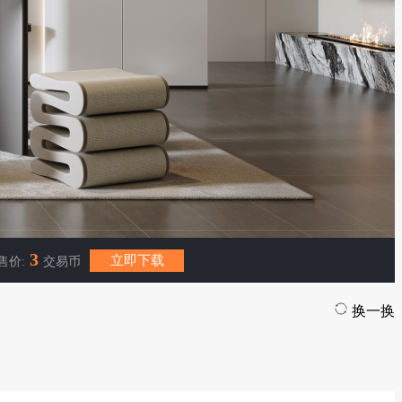
3
立即下载
售价:
交易币
换一换