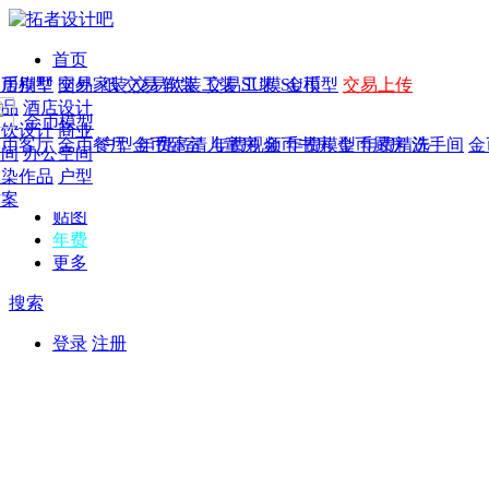
首页
发现
家居别墅
金币模型
年费
作品
国外
交易家装
图纸
交易
交易软装
软装
工装
交易工装
SU模
SU模型
金币
交易上传
作品
作品
酒店设计
金币模型
年费版块
模型
餐饮设计
商业
金币客厅
年费图纸
金币餐厅
年费户型
金币卧室
年费高清
儿童房
年费视频
金币书房
年费模型
金币厨房
年费精选
洗手间
金
CAD
空间
办公空间
概念
渲染作品
户型
图库
方案
贴图
年费
更多
搜索
登录
注册