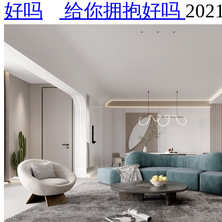
给你拥抱好吗
2021