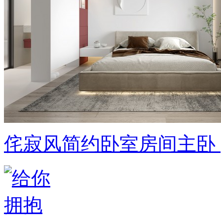
侘寂风简约卧室房间主卧