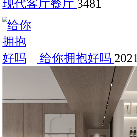
现代客厅餐厅
3481
给你拥抱好吗
2021