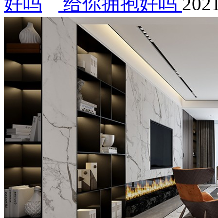
给你拥抱好吗
2021