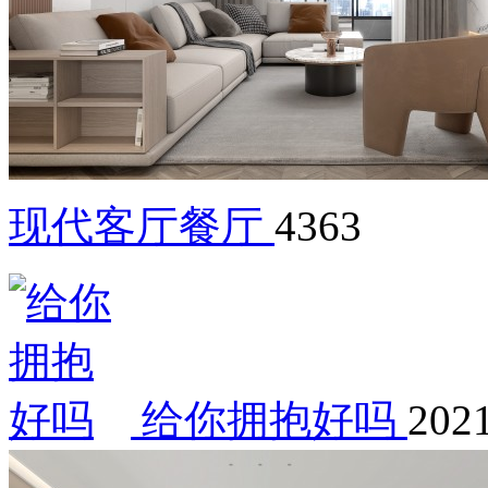
现代客厅餐厅
4363
给你拥抱好吗
2021