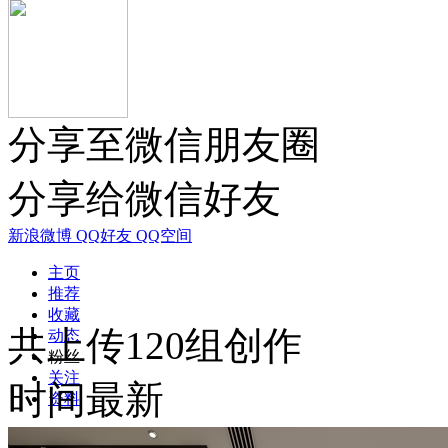
分享至微信朋友圈
分享给微信好友
新浪微博
QQ好友
QQ空间
主页
推荐
收藏
共上传120组创作
动态
粉丝
关注
时间最新
资料