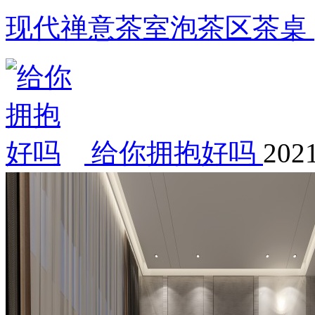
现代禅意茶室泡茶区茶桌
给你拥抱好吗
2021