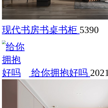
现代书房书桌书柜
5390
给你拥抱好吗
2021