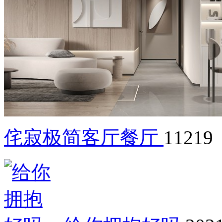
侘寂极简客厅餐厅
11219