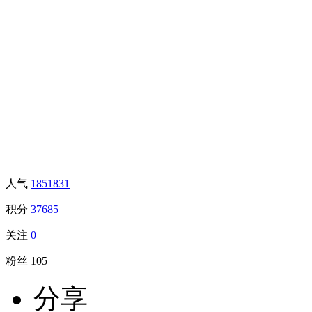
人气
1851831
积分
37685
关注
0
粉丝
105
分享