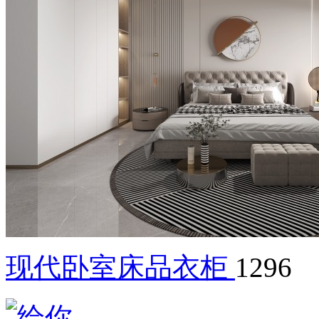
现代卧室床品衣柜
1296