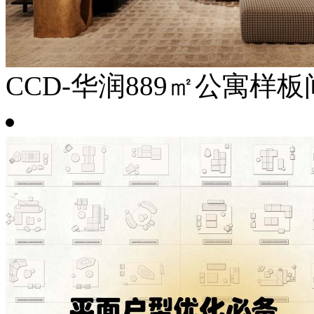
CCD-华润889㎡公寓样板