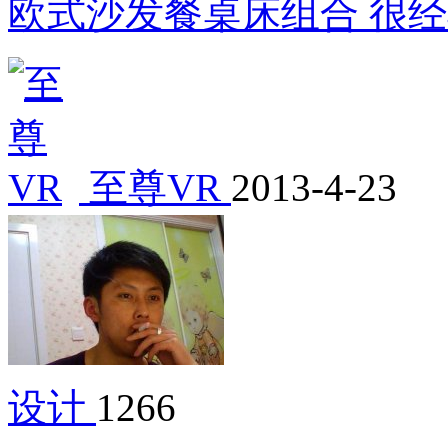
欧式沙发餐桌床组合 很
至尊VR
2013-4-23
设计
1266