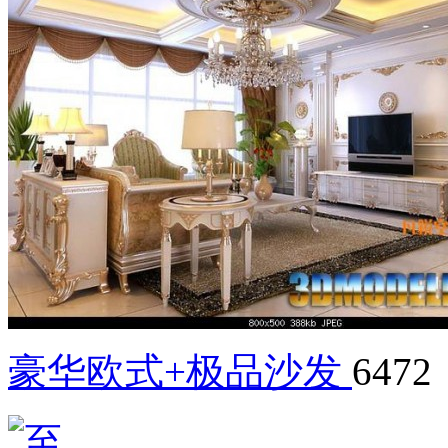
豪华欧式+极品沙发
6472