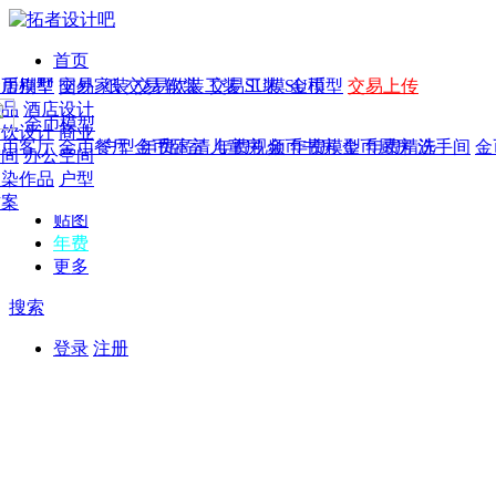
首页
发现
家居别墅
金币模型
年费
作品
国外
交易家装
图纸
交易
交易软装
软装
工装
交易工装
SU模
SU模型
金币
交易上传
作品
作品
酒店设计
金币模型
年费版块
模型
餐饮设计
商业
金币客厅
年费图纸
金币餐厅
年费户型
金币卧室
年费高清
儿童房
年费视频
金币书房
年费模型
金币厨房
年费精选
洗手间
金
CAD
空间
办公空间
概念
渲染作品
户型
图库
方案
贴图
年费
更多
搜索
登录
注册