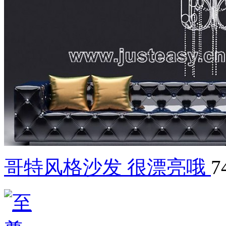
哥特风格沙发 很漂亮哦
7