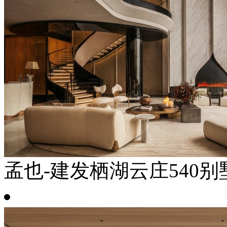
孟也-建发栖湖云庄540别