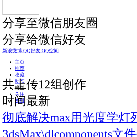
分享至微信朋友圈
分享给微信好友
新浪微博
QQ好友
QQ空间
主页
推荐
收藏
共上传12组创作
动态
粉丝
关注
时间最新
资料
彻底解决max用光度学灯
3dsMax\dlcomponents