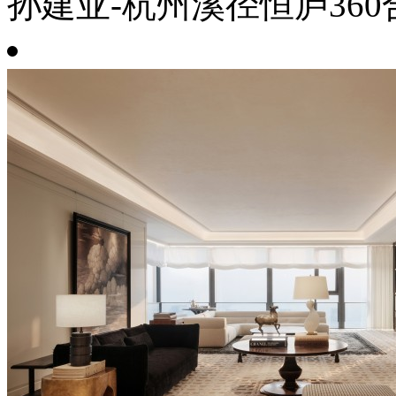
孙建亚-杭州溪径恒庐360