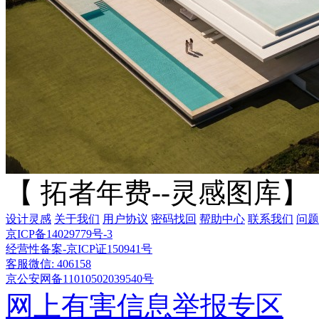
【 拓者年费--灵感图库】
设计灵感
关于我们
用户协议
密码找回
帮助中心
联系我们
问题
京ICP备14029779号-3
经营性备案-京ICP证150941号
客服微信: 406158
京公安网备11010502039540号
网上有害信息举报专区