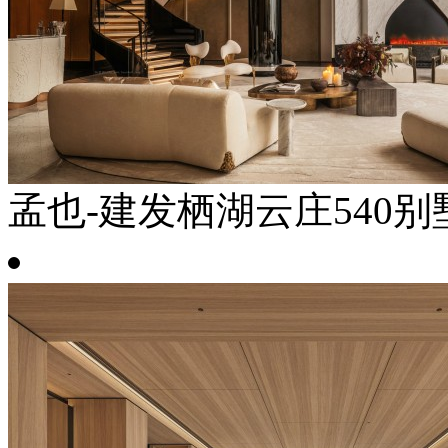
孟也-建发栖湖云庄540别