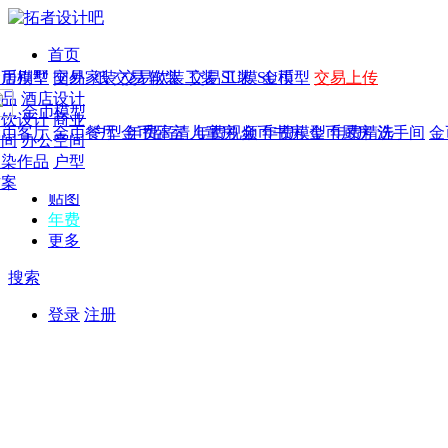
首页
发现
家居别墅
金币模型
年费
作品
国外
交易家装
图纸
交易
交易软装
软装
工装
交易工装
SU模
SU模型
金币
交易上传
作品
作品
酒店设计
金币模型
年费版块
模型
餐饮设计
商业
金币客厅
年费图纸
金币餐厅
年费户型
金币卧室
年费高清
儿童房
年费视频
金币书房
年费模型
金币厨房
年费精选
洗手间
金
CAD
空间
办公空间
概念
渲染作品
户型
图库
方案
贴图
年费
更多
搜索
登录
注册