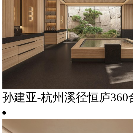
孙建亚-杭州溪径恒庐360