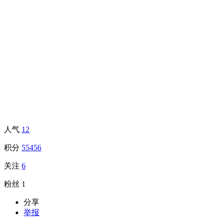
人气
12
积分
55456
关注
6
粉丝
1
分享
举报