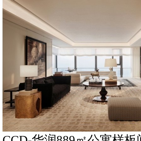
CCD-华润889㎡公寓样板