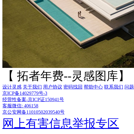
【 拓者年费--灵感图库】
设计灵感
关于我们
用户协议
密码找回
帮助中心
联系我们
问题
京ICP备14029779号-3
经营性备案-京ICP证150941号
客服微信: 406158
京公安网备11010502039540号
网上有害信息举报专区