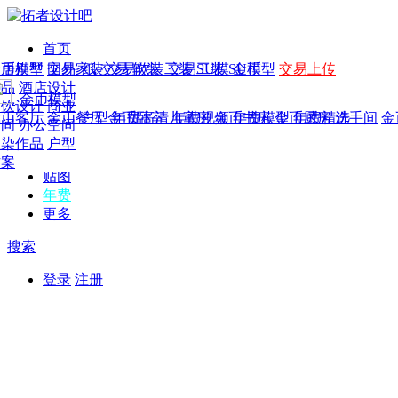
首页
发现
家居别墅
金币模型
年费
作品
国外
交易家装
图纸
交易
交易软装
软装
工装
交易工装
SU模
SU模型
金币
交易上传
作品
作品
酒店设计
金币模型
年费版块
模型
餐饮设计
商业
金币客厅
年费图纸
金币餐厅
年费户型
金币卧室
年费高清
儿童房
年费视频
金币书房
年费模型
金币厨房
年费精选
洗手间
金
CAD
空间
办公空间
概念
渲染作品
户型
图库
方案
贴图
年费
更多
搜索
登录
注册