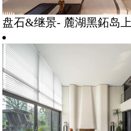
盘石&继景- 麓湖黑鉐岛