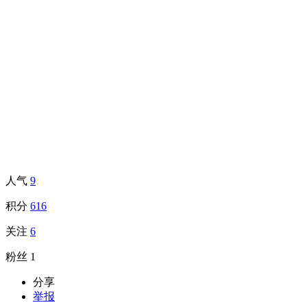
人气
9
积分
616
关注
6
粉丝
1
分享
举报