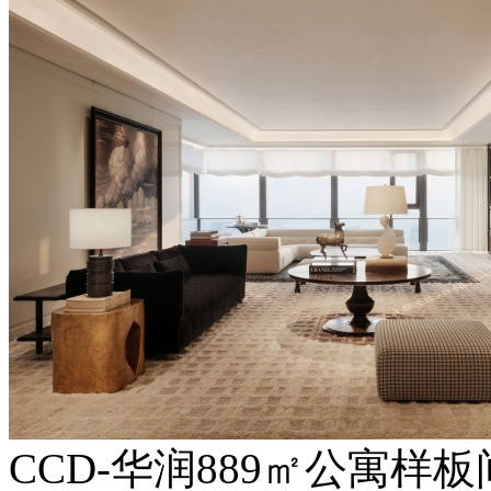
CCD-华润889㎡公寓样板