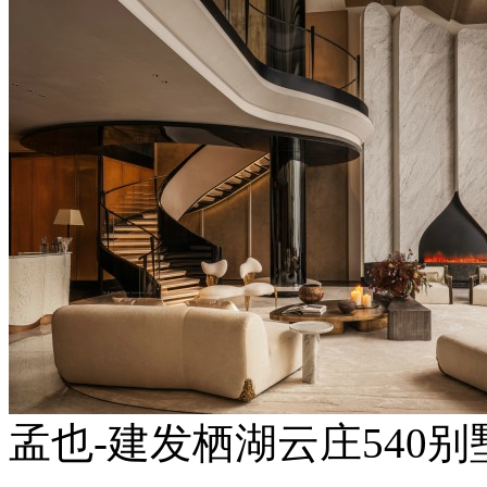
孟也-建发栖湖云庄540别