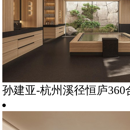
孙建亚-杭州溪径恒庐360