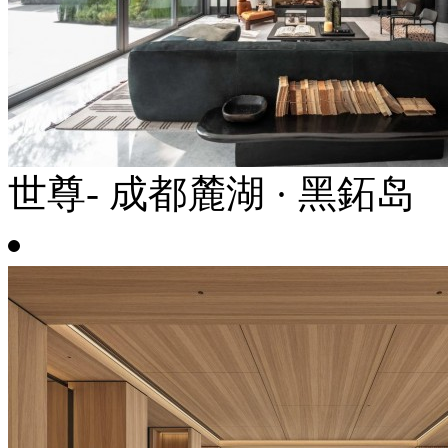
世尊- 成都麓湖 · 黑鉐岛