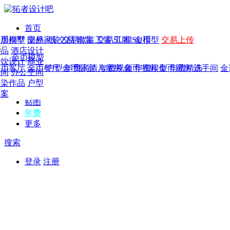
首页
发现
家居别墅
金币模型
年费
作品
国外
交易家装
图纸
交易
交易软装
软装
工装
交易工装
SU模
SU模型
金币
交易上传
作品
作品
酒店设计
金币模型
年费版块
模型
餐饮设计
商业
金币客厅
年费图纸
金币餐厅
年费户型
金币卧室
年费高清
儿童房
年费视频
金币书房
年费模型
金币厨房
年费精选
洗手间
金
CAD
空间
办公空间
概念
渲染作品
户型
图库
方案
贴图
年费
更多
搜索
登录
注册