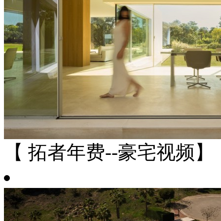
【 拓者年费--豪宅视频】