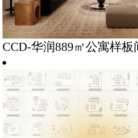
CCD-华润889㎡公寓样板