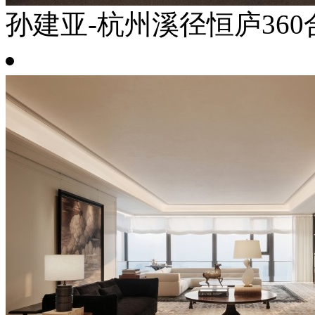
孙建亚-杭州溪径恒庐360