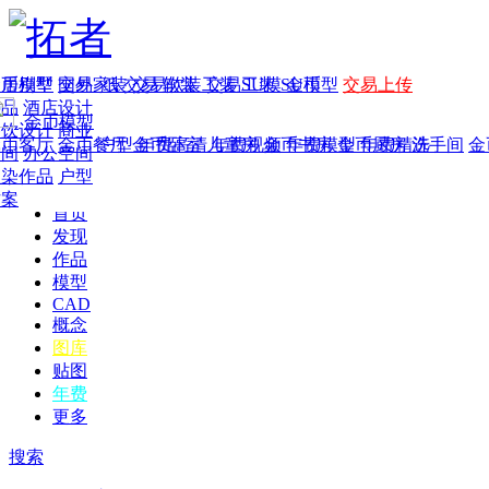
家居别墅
金币模型
年费
作品
国外
交易家装
图纸
交易
交易软装
软装
工装
交易工装
SU模
SU模型
金币
交易上传
作品
酒店设计
金币模型
年费版块
餐饮设计
商业
金币客厅
年费图纸
金币餐厅
年费户型
金币卧室
年费高清
儿童房
年费视频
金币书房
年费模型
金币厨房
年费精选
洗手间
金
空间
办公空间
渲染作品
户型
方案
首页
发现
作品
模型
CAD
概念
图库
贴图
年费
更多
搜索