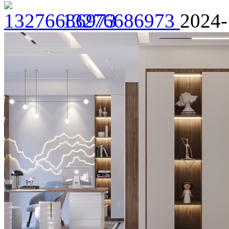
13276686973
2024-