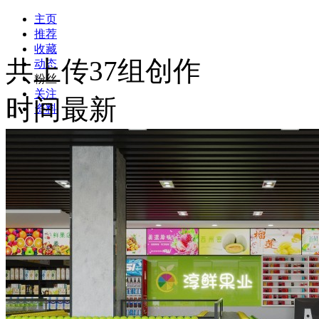
主页
推荐
收藏
共上传37组创作
动态
粉丝
关注
时间最新
资料