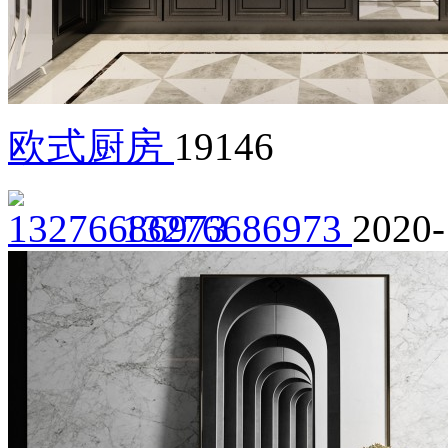
欧式厨房
19146
13276686973
2020-