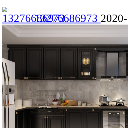
13276686973
2020-