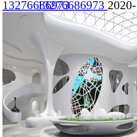
13276686973
2020-