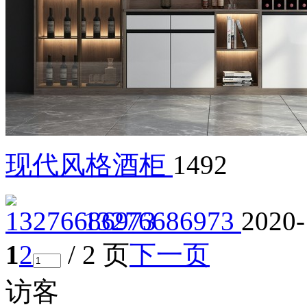
现代风格酒柜
1492
13276686973
2020-
1
2
/ 2 页
下一页
访客