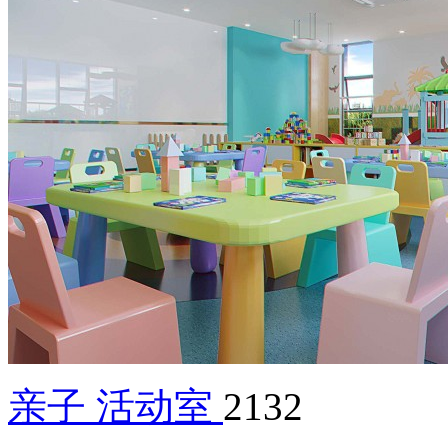
亲子 活动室
2132