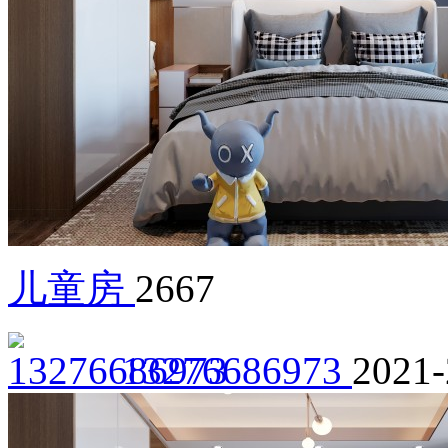
儿童房
2667
13276686973
2021-