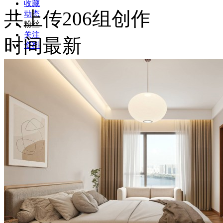
收藏
共上传206组创作
动态
粉丝
关注
时间最新
资料