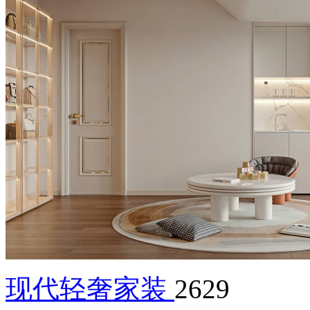
现代轻奢家装
2629