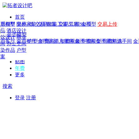
首页
发现
家居别墅
金币模型
年费
作品
国外
交易家装
图纸
交易
交易软装
软装
工装
交易工装
SU模
SU模型
金币
交易上传
作品
作品
酒店设计
金币模型
年费版块
模型
餐饮设计
商业
金币客厅
年费图纸
金币餐厅
年费户型
金币卧室
年费高清
儿童房
年费视频
金币书房
年费模型
金币厨房
年费精选
洗手间
金
CAD
空间
办公空间
概念
渲染作品
户型
图库
方案
贴图
年费
更多
搜索
登录
注册