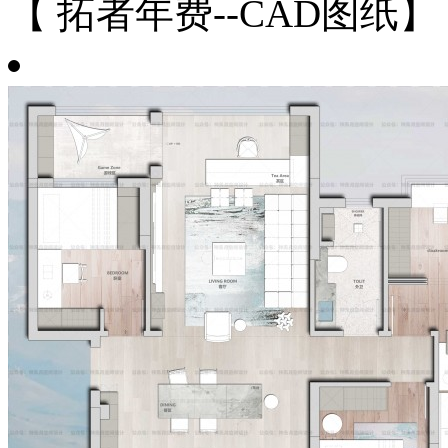
【 拓者年费--CAD图纸】