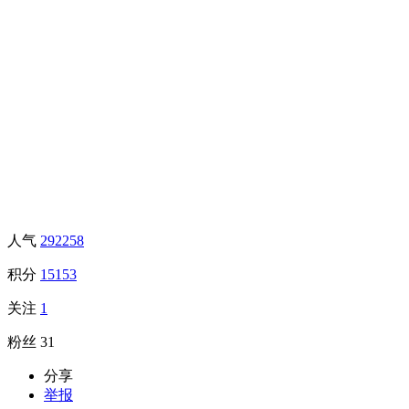
人气
292258
积分
15153
关注
1
粉丝
31
分享
举报