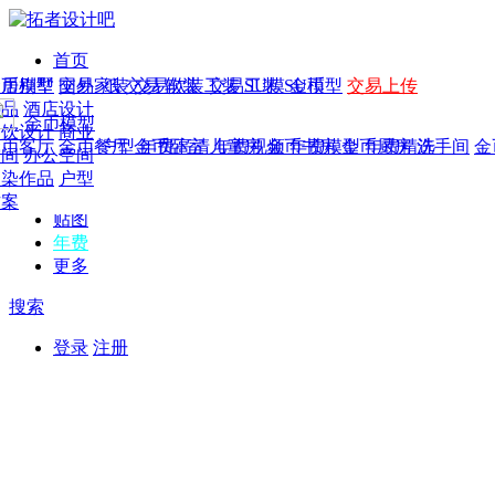
首页
发现
家居别墅
金币模型
年费
作品
国外
交易家装
图纸
交易
交易软装
软装
工装
交易工装
SU模
SU模型
金币
交易上传
作品
作品
酒店设计
金币模型
年费版块
模型
餐饮设计
商业
金币客厅
年费图纸
金币餐厅
年费户型
金币卧室
年费高清
儿童房
年费视频
金币书房
年费模型
金币厨房
年费精选
洗手间
金
CAD
空间
办公空间
概念
渲染作品
户型
图库
方案
贴图
年费
更多
搜索
登录
注册