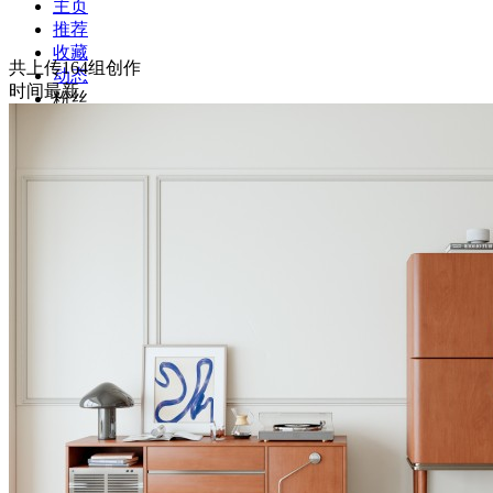
主页
推荐
收藏
共上传164组创作
动态
时间最新
粉丝
关注
资料