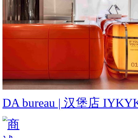
DA bureau | 汉堡店 IYKYK