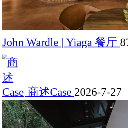
John Wardle | Yiaga 餐厅
8
商述Case
2026-7-27