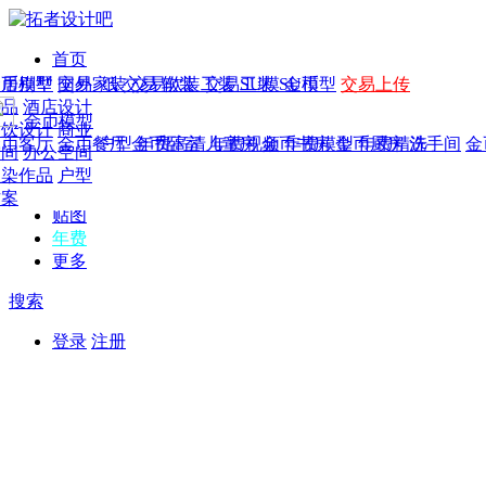
首页
发现
家居别墅
金币模型
年费
作品
国外
交易家装
图纸
交易
交易软装
软装
工装
交易工装
SU模
SU模型
金币
交易上传
作品
作品
酒店设计
金币模型
年费版块
模型
餐饮设计
商业
金币客厅
年费图纸
金币餐厅
年费户型
金币卧室
年费高清
儿童房
年费视频
金币书房
年费模型
金币厨房
年费精选
洗手间
金
CAD
空间
办公空间
概念
渲染作品
户型
图库
方案
贴图
年费
更多
搜索
登录
注册