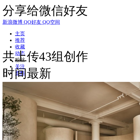
分享给微信好友
新浪微博
QQ好友
QQ空间
主页
推荐
收藏
共上传43组创作
动态
粉丝
关注
时间最新
资料