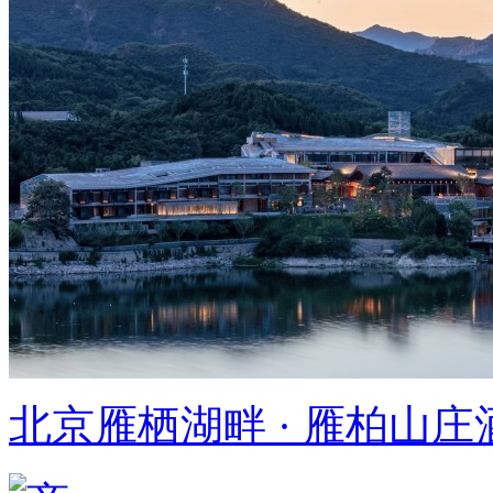
北京雁栖湖畔 · 雁柏山